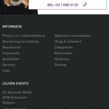
BEL +32 1 698 01 20
INFORMATIE
Privacy- en cookieverklaring
Algemene voorwaarden
Annuleringsverzekering
Vraag & antwoord
Nieuwsbrief
Categorieën
Organisatie
Referenties
Activiteiten
Vacatures
Services
Sitemap
Links
LEUVEN EVENTS
De Keyserlei 58-60
2018
Antwerpen
Belgium