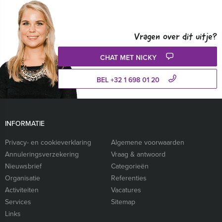
Vragen over dit uitje?
CHAT MET NICKY
BEL +32 1 698 01 20
INFORMATIE
Privacy- en cookieverklaring
Algemene voorwaarden
Annuleringsverzekering
Vraag & antwoord
Nieuwsbrief
Categorieën
Organisatie
Referenties
Activiteiten
Vacatures
Services
Sitemap
Links