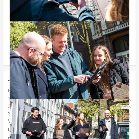
heerlijke lunch vooraf of een uitgebreid diner na
afloop. U kunt dit spel ook combineren met andere
spelarrangementen. Informeer naar de mogelijkheden!
Komt u niet aan het minimale aantal deelnemers voor
dit arrangement? Als u bereid bent voor het minimale
aantal te betalen, kunt u ook gewoon voor minder
personen boeken!
Jouw uitje
Prijs :
12 - 19 personen
€ 34,50 p.p.
20 - 29 personen
€ 32,50 p.p.
30 - 39 personen
€ 29,50 p.p.
Vanaf 40 personen
€ 27,50 p.p.
De prijzen zijn exclusief BTW
Duur:
2 uur en 30 minuten