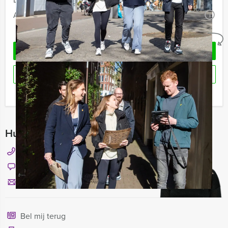
Aantal:
Minimaal 12 personen
i
Geheel vrijblijvend
OFFERTE AANVRAGEN
RESERVEREN
Ik heb een vraag over dit uitje
Hulp nodig bij het kiezen?
+32 1 698 01 20
Chat met Nicky
Stuur ons een mailtje
Bel mij terug