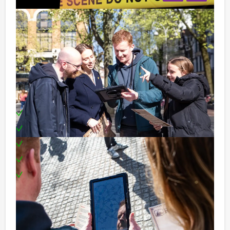
Ondertussen moeten er foto opdrachten gemaakt
worden. Creëer met jouw team de meest realistische
‘crime-scene’ en maak de meest ‘criminele’ teamfoto!
De winnaars worden bekend gemaakt onder het genot
van een drankje, zij ontvangen uiteraard een prijs.
Inclusief:
Een tablet per team
Enthousiaste begeleiding
Een consumptie
Een prijs voor het winnende team
Te boeken op de door jullie gewenste dag en
tijdstip!
Tip:
Uiteraard is dit uitje uitstekend te combineren met een