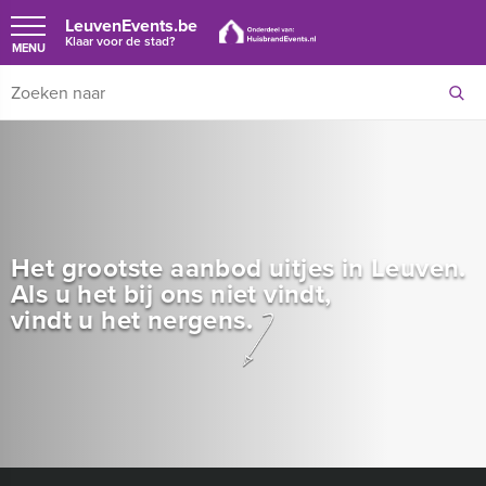
LeuvenEvents.be
Klaar voor de stad?
MENU
Het grootste aanbod uitjes in Leuven.
Als u het bij ons niet vindt,
vindt u het nergens.