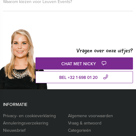
Waarom kiezen voor Leuven Events?
Vragen over onze uitjes?
CHAT MET NICKY
BEL +32 1 698 01 20
INFORMATIE
Privacy- en cookieverklaring
Algemene voorwaarden
Annuleringsverzekering
Vraag & antwoord
Nieuwsbrief
Categorieën