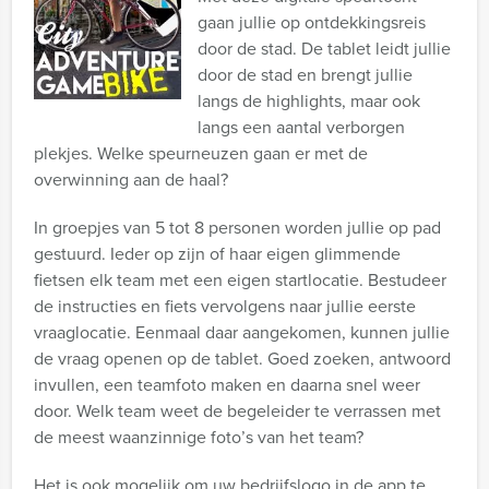
gaan jullie op ontdekkingsreis
door de stad. De tablet leidt jullie
door de stad en brengt jullie
langs de highlights, maar ook
langs een aantal verborgen
plekjes. Welke speurneuzen gaan er met de
overwinning aan de haal?
In groepjes van 5 tot 8 personen worden jullie op pad
gestuurd. Ieder op zijn of haar eigen glimmende
fietsen elk team met een eigen startlocatie. Bestudeer
de instructies en fiets vervolgens naar jullie eerste
vraaglocatie. Eenmaal daar aangekomen, kunnen jullie
de vraag openen op de tablet. Goed zoeken, antwoord
invullen, een teamfoto maken en daarna snel weer
door. Welk team weet de begeleider te verrassen met
de meest waanzinnige foto’s van het team?
Het is ook mogelijk om uw bedrijfslogo in de app te