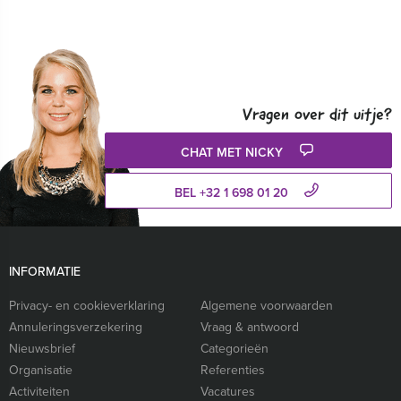
Vragen over dit uitje?
CHAT MET NICKY
BEL +32 1 698 01 20
INFORMATIE
Privacy- en cookieverklaring
Algemene voorwaarden
Annuleringsverzekering
Vraag & antwoord
Nieuwsbrief
Categorieën
Organisatie
Referenties
Activiteiten
Vacatures