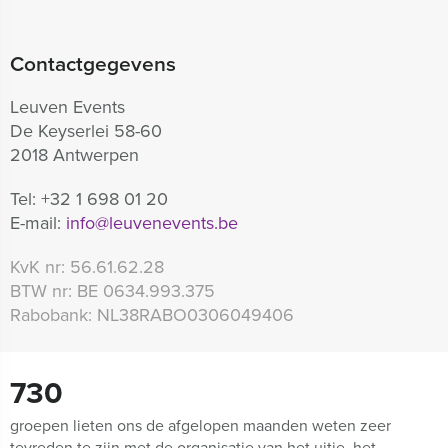
Contactgegevens
Leuven Events
De Keyserlei 58-60
2018 Antwerpen
Tel:
+32 1 698 01 20
E-mail:
info@leuvenevents.be
KvK nr:
56.61.62.28
BTW nr:
BE 0634.993.375
Rabobank:
NL38RABO0306049406
730
groepen lieten ons de afgelopen maanden weten zeer
tevreden te zijn met de organisatie van het uitje, het