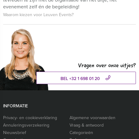
evenement zelf én de begeleiding!
Waarom kiezen voor Leuven Events?
Vragen over onze uitjes?
BEL +32 1 698 01 20
INFORMATIE
Privacy- en cookieverklaring
Algemene voorwaarden
Annuleringsverzekering
Vraag & antwoord
Nieuwsbrief
Categorieën