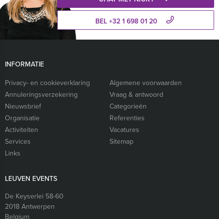
BEL +32 1 698 01 20
INFORMATIE
Privacy- en cookieverklaring
Algemene voorwaarden
Annuleringsverzekering
Vraag & antwoord
Nieuwsbrief
Categorieën
Organisatie
Referenties
Activiteiten
Vacatures
Services
Sitemap
Links
LEUVEN EVENTS
De Keyserlei 58-60
2018
Antwerpen
Belgium