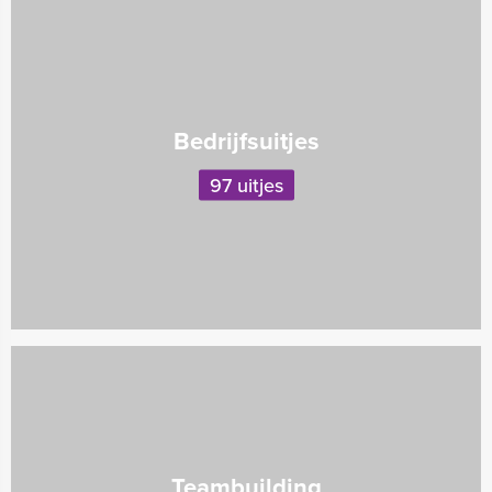
Bedrijfsuitjes
97 uitjes
Teambuilding