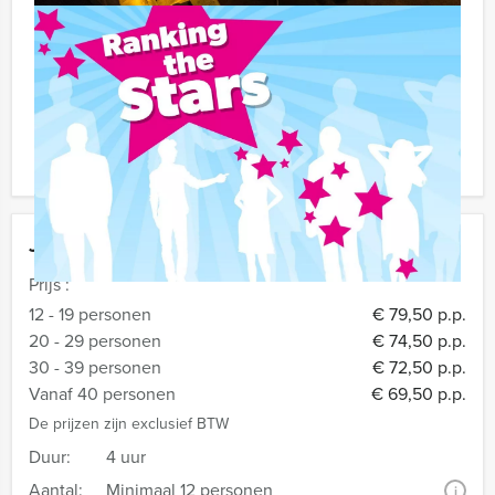
Komt u niet aan het minimale aantal deelnemers? Als u
bereid bent voor het minimale aantal te betalen, kunt u
ook gewoon voor minder personen
boeken!
Bekijk ook onze tientallen andere gezellige
arrangementen en uitjes in Leuven.
Jouw uitje
Prijs :
12 - 19 personen
€ 79,50 p.p.
20 - 29 personen
€ 74,50 p.p.
30 - 39 personen
€ 72,50 p.p.
Vanaf 40 personen
€ 69,50 p.p.
De prijzen zijn exclusief BTW
Duur:
4 uur
Aantal:
Minimaal 12 personen
i