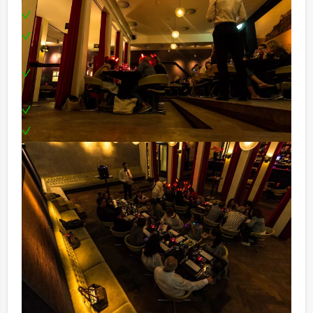
Verbaal begaafde Quizmaster
Uitgebreid 3 gangen diner in een restaurant naar
keuze
Prachtige Ranking The Stars hoofdprijs voor de
winnaar
Toplocatie in het centrum van Leuven
Te boeken op de door jullie gewenste dag en
tijdstip!
Handige tip:
Niet telkens uw knip hoeven trekken om uw drankje af
te rekenen? Voor € 13,50 per persoon per uur (excl.
BTW) kunt u gebruikmaken van het drankarrangement,
waarbij u onbeperkt kunt genieten van bier, fris,
huiswijn, koffie en thee. Zo komt u ook achteraf niet
voor verrassingen te staan!