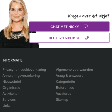
Vragen over dit uitje?
CHAT MET NICKY
BEL +32 1 698 01 20
INFORMATIE
Privacy- en cookieverklaring
Algemene voorwaarden
Annuleringsverzekering
Vraag & antwoord
Nieuwsbrief
Categorieën
Organisatie
Referenties
Activiteiten
Vacatures
Services
Sitemap
Links