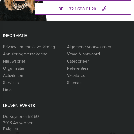
BEL +32 1 698 01 20
INFORMATIE
Privacy- en cookieverklaring
Algemene voorwaarden
Annuleringsverzekering
Vraag & antwoord
Nieuwsbrief
Categorieën
Organisatie
Referenties
Activiteiten
Vacatures
Services
Sitemap
Links
LEUVEN EVENTS
De Keyserlei 58-60
2018
Antwerpen
Belgium