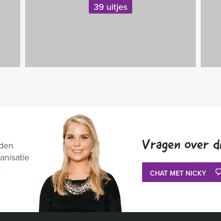
39 uitjes
Vragen over di
nden
anisatie
e
CHAT MET NICKY