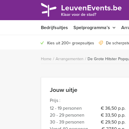
LeuvenEvents.be
Klaar voor de stad?
Bedrijfsuitjes
Spelprogramma’s
Arr
Kies uit 200+ groepsuitjes
De scherpste
Home
/
Arrangementen
/
De Grote Hitster Popqu
Jouw uitje
Prijs :
12 - 19 personen
€ 36,50 p.p.
20 - 29 personen
€ 33,50 p.p.
30 - 39 personen
€ 29,50 p.p.
Vanaf 40 personen
€ 27,50 p.p.