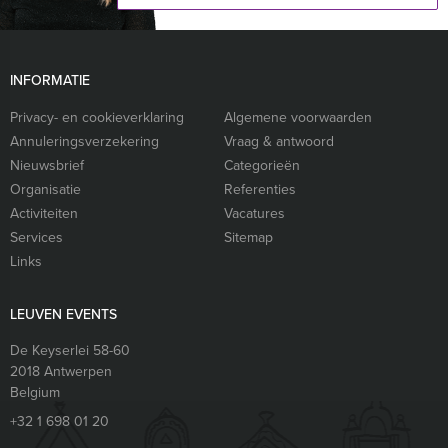
INFORMATIE
Privacy- en cookieverklaring
Algemene voorwaarden
Annuleringsverzekering
Vraag & antwoord
Nieuwsbrief
Categorieën
Organisatie
Referenties
Activiteiten
Vacatures
Services
Sitemap
Links
LEUVEN EVENTS
De Keyserlei 58-60
2018
Antwerpen
Belgium
+32 1 698 01 20