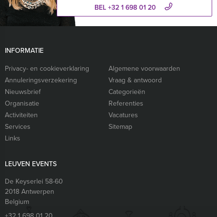
BEL +32 1 698 01 20
INFORMATIE
Privacy- en cookieverklaring
Algemene voorwaarden
Annuleringsverzekering
Vraag & antwoord
Nieuwsbrief
Categorieën
Organisatie
Referenties
Activiteiten
Vacatures
Services
Sitemap
Links
LEUVEN EVENTS
De Keyserlei 58-60
2018
Antwerpen
Belgium
+32 1 698 01 20