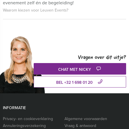
evenement zelf én de begeleiding!
Waarom kiezen voor Leuven Events?
Vragen over dit uitje?
CHAT MET NICKY
BEL +32 1 698 01 20
INFORMATIE
Privacy- en cookieverklaring
Algemene voorwaarden
Annuleringsverzekering
Vraag & antwoord