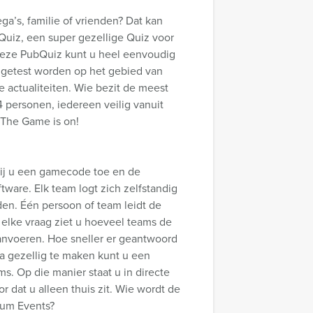
ega’s, familie of vrienden? Dat kan
Quiz, een super gezellige Quiz voor
 deze PubQuiz kunt u heel eenvoudig
s getest worden op het gebied van
e actualiteiten. Wie bezit de meest
4 personen, iedereen veilig vanuit
. The Game is on!
wij u een gamecode toe en de
tware. Elk team logt zich zelfstandig
den. Één persoon of team leidt de
elke vraag ziet u hoeveel teams de
anvoeren. Hoe sneller er geantwoord
a gezellig te maken kunt u een
. Op die manier staat u in directe
r dat u alleen thuis zit. Wie wordt de
kum Events?