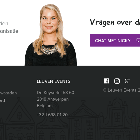
Vragen over di
nden
anisatie
e
CHAT MET NICKY
LEUVEN EVENTS
© Leuven Events 
De Keyserlei 58-60
rwaarden
2018
Antwerpen
ord
Belgium
+32 1 698 01 20