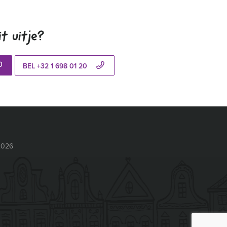
t uitje?
BEL +32 1 698 01 20
2026