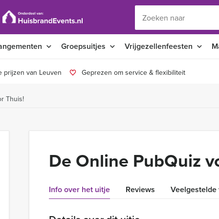
angementen
Groepsuitjes
Vrijgezellenfeesten
M
 prijzen van Leuven
Geprezen om service & flexibiliteit
r Thuis!
De Online PubQuiz vo
Info over het uitje
Reviews
Veelgestelde