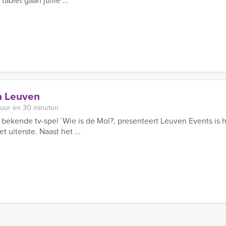
ablet gaan jullie ...
in Leuven
 uur en 30 minuten
 bekende tv-spel ´Wie is de Mol?, presenteert Leuven Events is 
t uiterste. Naast het ...