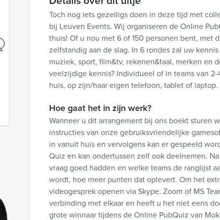
Details over dit uitje
Toch nog iets gezelligs doen in deze tijd met coll
bij Leuven Events. Wij organiseren de Online Pub
thuis! Of u nou met 6 of 150 personen bent, met
zelfstandig aan de slag. In 6 rondes zal uw kenni
muziek, sport, film&tv, rekenen&taal, merken en d
veelzijdige kennis? Individueel of in teams van 2-
huis, op zijn/haar eigen telefoon, tablet of laptop
Hoe gaat het in zijn werk?
Wanneer u dit arrangement bij ons boekt sturen 
instructies van onze gebruiksvriendelijke gamesof
in vanuit huis en vervolgens kan er gespeeld wor
Quiz en kan ondertussen zelf ook deelnemen. Na 
vraag goed hadden en welke teams de ranglijst a
wordt, hoe meer punten dat oplevert. Om het extr
videogesprek openen via Skype, Zoom of MS Teams
verbinding met elkaar en heeft u het niet eens doo
grote winnaar tijdens de Online PubQuiz van Mo