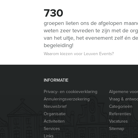
730
groepen lieten ons de afgelopen maa
weten zeer tevreden te zijn met de org
van het uitje, het evenement zelf én d
begeleiding!
Waarom kiezen voor Leuven Events?
INFORMATIE
Privacy- en cookieverklaring
Algemene voo
Annuleringsverzekering
Vraag & antwo
Nieuwsbrief
Categorieën
Organisatie
Referenties
Activiteiten
Vacatures
Services
Sitemap
Links