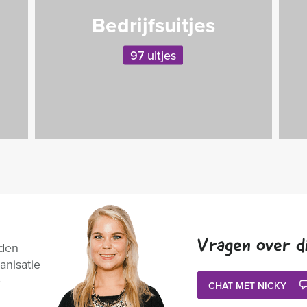
Bedrijfsuitjes
97 uitjes
Vragen over di
nden
anisatie
e
CHAT MET NICKY