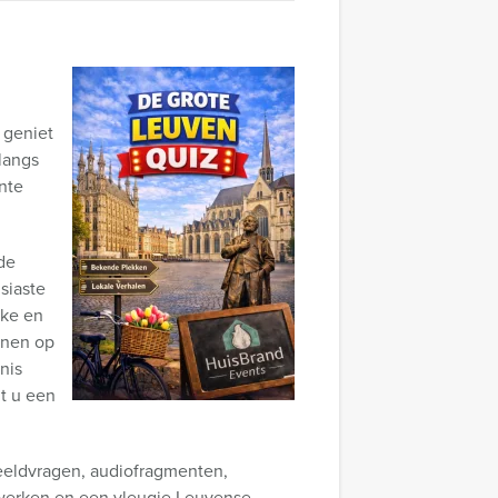
n
 geniet
langs
nte
 de
siaste
uke en
nnen op
nis
t u een
beeldvragen, audiofragmenten,
werken en een vleugje Leuvense