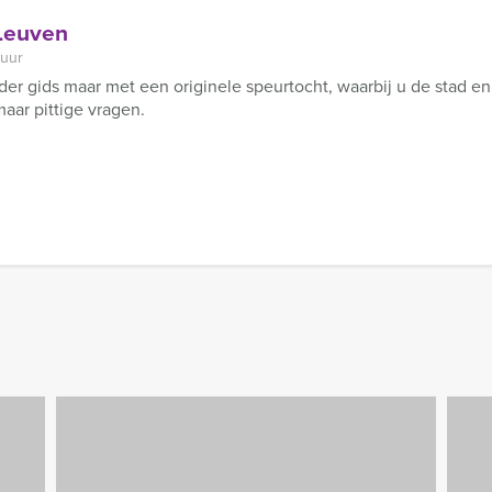
 Leuven
 uur
r gids maar met een originele speurtocht, waarbij u de stad e
aar pittige vragen.