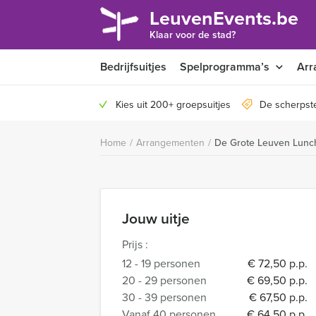
LeuvenEvents.be
Klaar voor de stad?
Bedrijfsuitjes
Spelprogramma’s
Arr
Kies uit 200+ groepsuitjes
De scherpste
Home
/
Arrangementen
/
De Grote Leuven Lunc
Jouw uitje
Prijs :
12 - 19 personen
€ 72,50 p.p.
20 - 29 personen
€ 69,50 p.p.
30 - 39 personen
€ 67,50 p.p.
Vanaf 40 personen
€ 64,50 p.p.