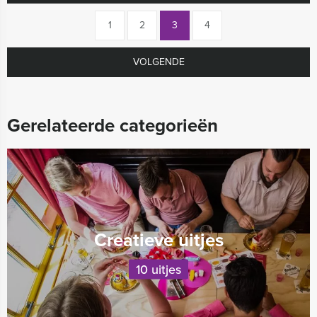
1
2
3
4
VOLGENDE
Gerelateerde categorieën
Creatieve uitjes
10 uitjes