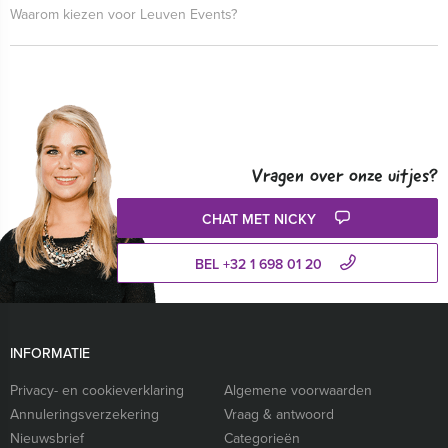
Waarom kiezen voor Leuven Events?
Vragen over onze uitjes?
CHAT MET NICKY
BEL +32 1 698 01 20
INFORMATIE
Privacy- en cookieverklaring
Algemene voorwaarden
Annuleringsverzekering
Vraag & antwoord
Nieuwsbrief
Categorieën